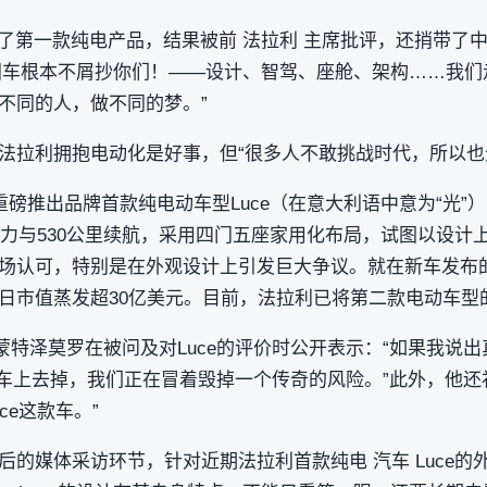
发了第一款纯电产品，结果被前 法拉利 主席批评，还捎带了
国车根本不屑抄你们！——设计、智驾、座舱、架构……我们
不同的人，做不同的梦。”
法拉利拥抱电动化是好事，但“很多人不敢挑战时代，所以也无
重磅推出品牌首款纯电动车型Luce（在意大利语中意为“光”）
劲动力与530公里续航，采用四门五座家用化布局，试图以设计
场认可，特别是在外观设计上引发巨大争议。就在新车发布的
日市值蒸发超30亿美元。目前，法拉利已将第二款电动车型的
蒙特泽莫罗在被问及对Luce的评价时公开表示：“如果我说
从车上去掉，我们正在冒着毁掉一个传奇的风险。”此外，他还
ce这款车。”
上市后的媒体采访环节，针对近期法拉利首款纯电 汽车 Luce的