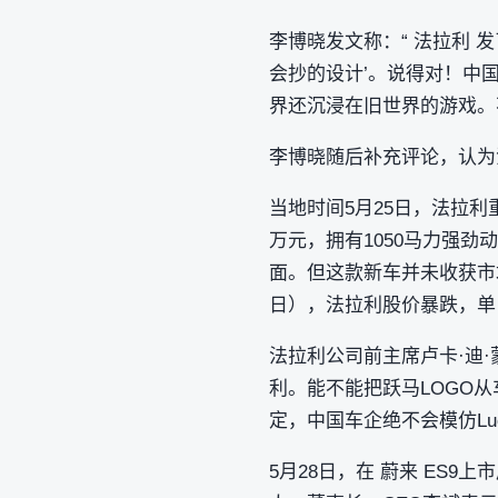
李博晓发文称：“ 法拉利 
会抄的设计’。说得对！中
界还沉浸在旧世界的游戏。
李博晓随后补充评论，认为
当地时间5月25日，法拉利
万元，拥有1050马力强
面。但这款新车并未收获市
日），法拉利股价暴跌，单
法拉利公司前主席卢卡·迪·
利。能不能把跃马LOGO
定，中国车企绝不会模仿Lu
5月28日，在 蔚来 ES9