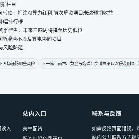
院”栏目
元可转债，押注AI算力红利 前次募资项目未达预期收益
降幅排行榜
美孚警告：未来三四周将降至历史低位
电辽能澄清不涉及算电协同项目
与风险防范
当下入场谨防哪些风险
下一篇：雨林、黄金与炮弹：埃博拉第17次侵袭刚果
站内入口
联系与反馈
阅读入
美林配资
如需反馈页面错误，
站内公开联系方式提
配资炒股免费开户