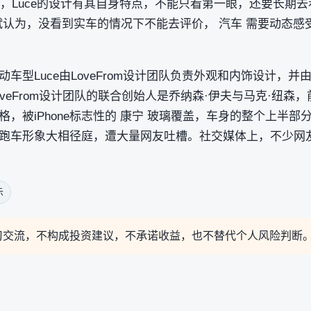
示，Luce的设计有其自身特点，不能只看第一眼，还要长期去
斌认为，没看到实车的情况下不能去评价， 汽车 需要动态感
车型Luce由LoveFrom设计团队负责外观和内饰设计，
veFrom设计团队的联合创始人是乔纳森·伊夫与马克·纽森，
，被iPhone标志性的 康宁 玻璃覆盖，车身的整个上半
跑车形象大相径庭，遭大量网友吐槽。社交媒体上，不少网友
。
示
习交流，不构成投资建议，不承诺收益，也不替代个人风险判断