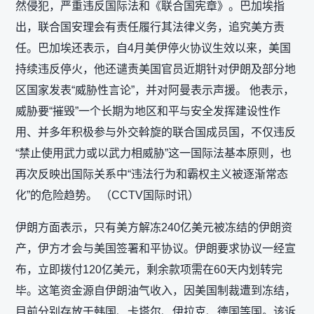
然侵犯，严重违反国际法和《联合国宪章》。巴加埃指
出，联合国安理会有责任履行其法律义务，追究美方责
任。巴加埃还表示，自4月美伊停火协议生效以来，美国
持续违反停火，他还谴责美国官员近期针对伊朗及部分地
区国家发表“威胁性言论”，并对阿曼表示声援。 他表示，
威胁要“摧毁”一个长期为地区和平与安全发挥建设性作
用、并多年积极参与外交斡旋的联合国成员国，不仅违反
“禁止使用武力或以武力相威胁”这一国际法基本原则，也
再次反映出国际关系中“违法行为和霸权主义被逐渐常态
化”的危险趋势。 （CCTV国际时讯）
伊朗方面表示，只有美方解冻240亿美元被冻结的伊朗资
产，伊方才会与美国签署和平协议。伊朗要求协议一经宣
布，立即拨付120亿美元，剩余款项需在60天内划转完
毕。这笔资金源自伊朗油气收入，因美国制裁遭到冻结，
目前分别存放于韩国、卡塔尔、伊拉克、德国等国。该诉