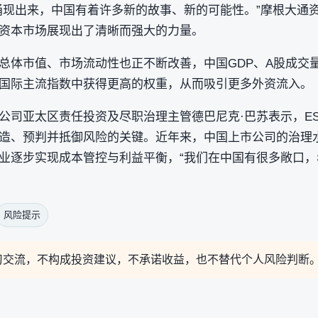
涌现出来，中国有着许多新的故事、新的可能性。”摩根大通
资本市场展现出了清晰而强大的力量。
股总体市值、市场流动性也正不断改善，中国GDP、A股成交
国际主流指数中获得更高的权重，从而吸引更多外资流入。
公司亚太区责任投资及尽职治理主管德巴尼克·巴苏表示，E
造、预判并抵御风险的关键。近年来，中国上市公司的治理
业逐步实现成本管控与利益平衡，“我们在中国有很多敞口
风险提示
习交流，不构成投资建议，不承诺收益，也不替代个人风险判断