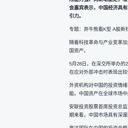
会嘉宾表示，中国经济具有
引力。
专题：弃牛熊看K型 A股
随着科技革命与产业变革加
国资产。
5月28日，在深交所举办
在应对外部冲击时表现出较
外资机构对中国的投资情绪
能。中国资产在全球市场中
安联投资股票首席投资总监
期来看，中国市场具有深邃