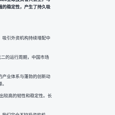
强的稳定性，产生了持久吸
，吸引外资机构持续增配中
无二的运行周期，中国市场
的产业体系与蓬勃的创新动
择。
现出较高的韧性和稳定性。长