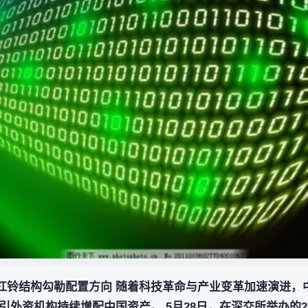
新杠铃结构勾勒配置方向 随着科技革命与产业变革加速演进，
外资机构持续增配中国资产。 5月28日，在深交所举办的2