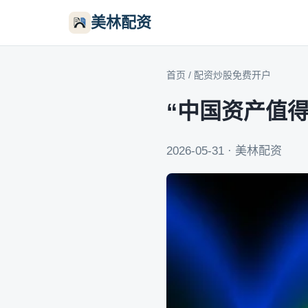
美林配资
首页
/
配资炒股免费开户
“中国资产值得
2026-05-31 · 美林配资