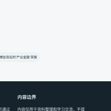
博会背后的“产业金融”突围
内容边界
可通过
内容仅用于资料整理和学习交流，不提