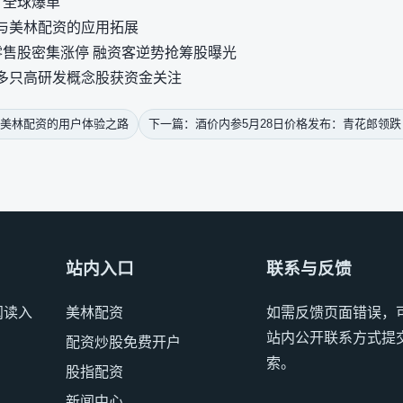
，全球爆单
与美林配资的应用拓展
零售股密集涨停 融资客逆势抢筹股曝光
 多只高研发概念股获资金关注
：美林配资的用户体验之路
下一篇：酒价内参5月28日价格发布：青花郎领跌
站内入口
联系与反馈
阅读入
美林配资
如需反馈页面错误，
站内公开联系方式提
配资炒股免费开户
索。
股指配资
新闻中心