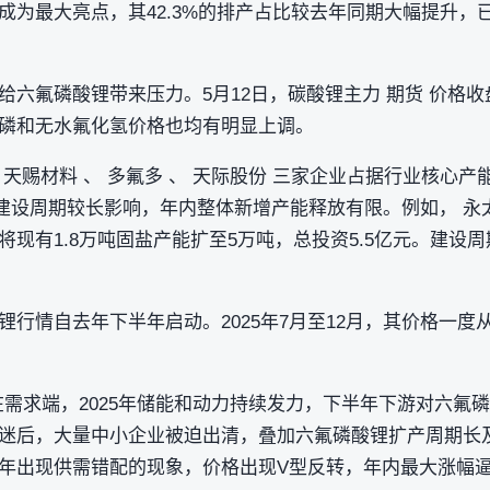
成为最大亮点，其42.3%的排产占比较去年同期大幅提升，
六氟磷酸锂带来压力。5月12日，碳酸锂主力 期货 价格收盘
磷和无水氟化氢价格也均有明显上调。
天赐材料 、 多氟多 、 天际股份 三家企业占据行业核心产
项目建设周期较长影响，年内整体新增产能释放有限。例如， 永太
有1.8万吨固盐产能扩至5万吨，总投资5.5亿元。建设周期为2
情自去年下半年启动。2025年7月至12月，其价格一度从5.2
，在需求端，2025年储能和动力持续发力，下半年下游对六
迷后，大量中小企业被迫出清，叠加六氟磷酸锂扩产周期长及
年出现供需错配的现象，价格出现V型反转，年内最大涨幅逼近