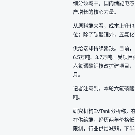
细分领域中，国内储能电芯
产增长的核心力量。
从原料端来看，成本上升也给
位；除了碳酸锂外，五氯化
供给端却持续紧缺。目前， 
6.5万吨、3.7万吨。受
六氟磷酸锂技改扩建项目，将现
月。
记者注意到，本轮六氟磷酸锂行
吨。
研究机构EVTank分析称
在供给端，经历两年价格低
限制，行业供给减弱，下半