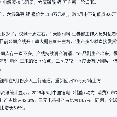
电池 电解液核心溶质，六氟磷酸 锂 开启新一轮调涨。
，六氟磷酸 锂 报价为11.4万元/吨，较4月中下旬低点9.6万
没多少了，仅剩一周左右。” 天赐材料 证券部工作人员对记
目前公司产线开工率大概在90%左右，“生产多少就直接发货
公司库存一直不多，产线持续满产满销。“产品刚生产出来，很
年锂 电池 需求的淡季低点；二季度较一季度会有所回暖，
。
锂却在5月份步入上行通道，重新回归10万元/吨上方
d资讯统计显示，2026年5月中国锂电（储能+动力+消费）市
产占比达42.3%，三元电芯排产占比为14.7%。同期，
比增长5.6%。